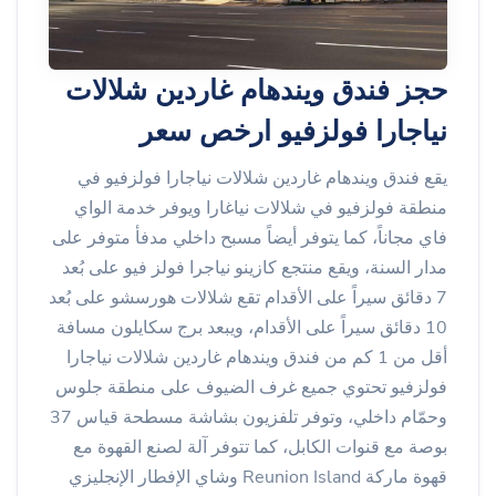
حجز فندق ويندهام غاردين شلالات
نياجارا فولزفيو ارخص سعر
يقع فندق ويندهام غاردين شلالات نياجارا فولزفيو في
منطقة فولزفيو في شلالات نياغارا ويوفر خدمة الواي
فاي مجاناً، كما يتوفر أيضاً مسبح داخلي مدفأ متوفر على
مدار السنة، ويقع منتجع كازينو نياجرا فولز فيو على بُعد
7 دقائق سيراً على الأقدام تقع شلالات هورسشو على بُعد
10 دقائق سيراً على الأقدام، ويبعد برج سكايلون مسافة
أقل من 1 كم من فندق ويندهام غاردين شلالات نياجارا
فولزفيو تحتوي جميع غرف الضيوف على منطقة جلوس
وحمّام داخلي، وتوفر تلفزيون بشاشة مسطحة قياس 37
بوصة مع قنوات الكابل، كما تتوفر آلة لصنع القهوة مع
قهوة ماركة Reunion Island وشاي الإفطار الإنجليزي